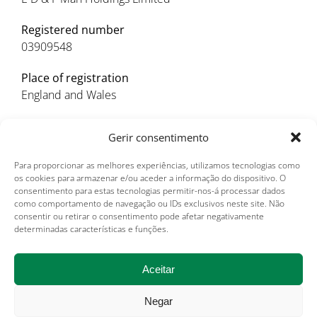
Registered number
03909548
Place of registration
England and Wales
Registered office address
Gerir consentimento
Chadwick Court, 15 Hatfields
London
Para proporcionar as melhores experiências, utilizamos tecnologias como
SE1 8DJ
os cookies para armazenar e/ou aceder a informação do dispositivo. O
consentimento para estas tecnologias permitir-nos-á processar dados
UK
como comportamento de navegação ou IDs exclusivos neste site. Não
consentir ou retirar o consentimento pode afetar negativamente
determinadas características e funções.
Informações da Empresa
Termos de utilização
Aceitar
Política de cookies
Política de privacidade
Negar