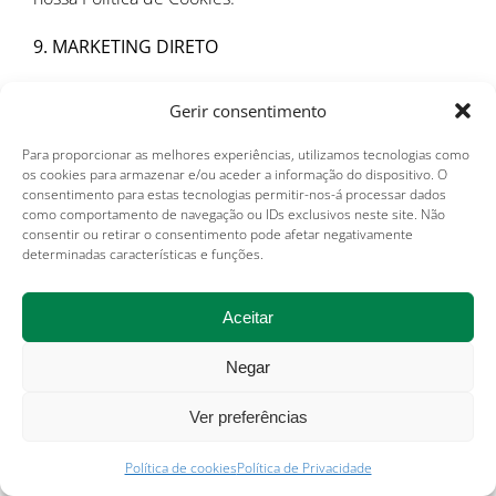
9. MARKETING DIRETO
9.1. O Grupo pode Processar seus Dados Pessoais
Gerir consentimento
para entrar em contato com você, principalmente por
correio e e-mail e, ocasionalmente, por telefone, para
Para proporcionar as melhores experiências, utilizamos tecnologias como
fornecer informações sobre produtos e serviços que
os cookies para armazenar e/ou aceder a informação do dispositivo. O
consentimento para estas tecnologias permitir-nos-á processar dados
possam ser do seu interesse, desde que tenhamos
como comportamento de navegação ou IDs exclusivos neste site. Não
obtido seu consentimento prévio, na medida exigida
consentir ou retirar o consentimento pode afetar negativamente
pela legislação e regulamentação aplicável.
determinadas características e funções.
9.2. Se você não deseja receber comunicações de
Aceitar
marketing da nossa parte, pode cancelar a inscrição a
qualquer momento, entrando em contato com seu
Negar
contato habitual dentro do Grupo. Após cancelar a
inscrição, não enviaremos mais e-mails promocionais,
Ver preferências
mas podemos continuar a contatá-lo com
comunicações relacionadas a serviços na medida
Política de cookies
Política de Privacidade
necessária para os fins de qualquer serviço solicitado