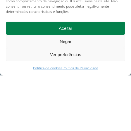
como comportamento de navegação ou IDs exclusivos neste site. Não
consentir ou retirar o consentimento pode afetar negativamente
determinadas características e funções.
Aceitar
Negar
Ver preferências
Política de cookies
Política de Privacidade
Introdução
Todo o nosso desenvolvimento assenta em produtos
seguros, de alta qualidade. É por isso que escolhemos
apenas fornecedores que cumprem os nossos
requisitos e auditamo-los regularmente para garantir a
manutenção destas condições.